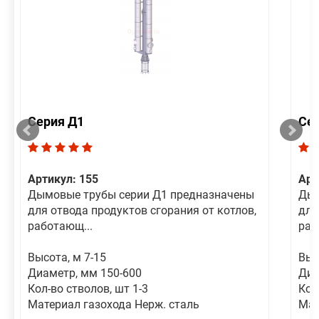
Серия Д1
Се
Артикул: 155
Арт
Дымовые трубы серии Д1 предназначены
Дым
для отвода продуктов сгорания от котлов,
для
работающ...
раб
Высота, м 7-15
Выс
Диаметр, мм 150-600
Диа
Кол-во стволов, шт 1-3
Кол
Материал газохода Нерж. сталь
Мат