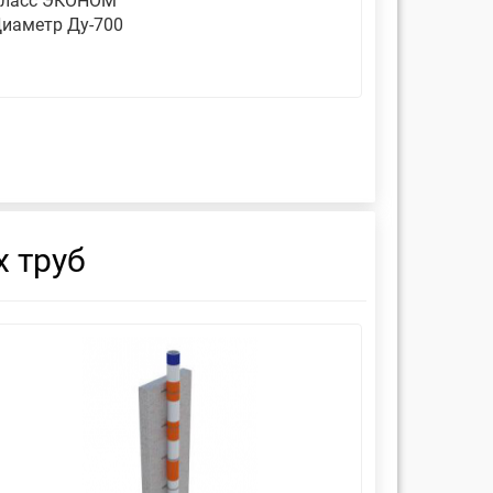
ласс ЭКОНОМ
Класс ЭК
иаметр Ду-700
Диаметр 
 труб