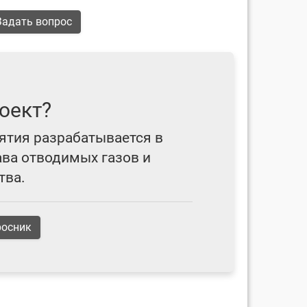
адать вопрос
оект?
ятия разрабатывается в
ава отводимых газов и
тва.
росник