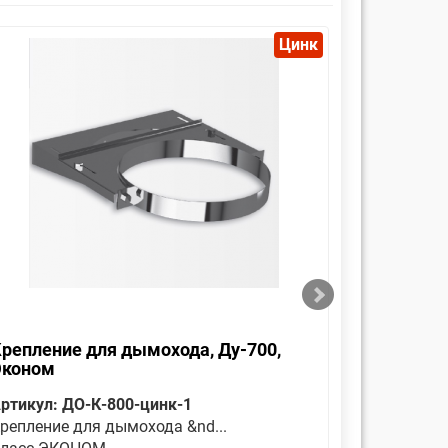
Цинк
репление для дымохода, Ду-700,
Оголовок
Эконом
Эконом
ртикул: ДО-К-800-цинк-1
Артикул: 
репление для дымохода &nd...
Является 