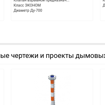
Клапан взрывной предназнач...
К
Класс ЭКОНОМ
Д
Диаметр Ду-700
вые чертежи и проекты дымовых