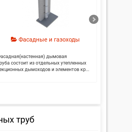
смотреть
см
Фасадные и газоходы
асадная(настенная) дымовая
Дымовые 
руба состоит из отдельных утепленных
представ
екционных дымоходов и элементов кр...
вертикаль
фиксирующ
ных труб