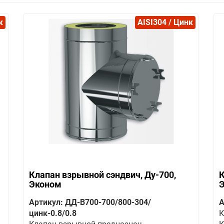
к
AISI304 / Цинк
Клапан взрывной сэндвич, Ду-700,
К
Эконом
Артикул: ДД-В700-700/800-304/
А
цинк-0.8/0.8
К