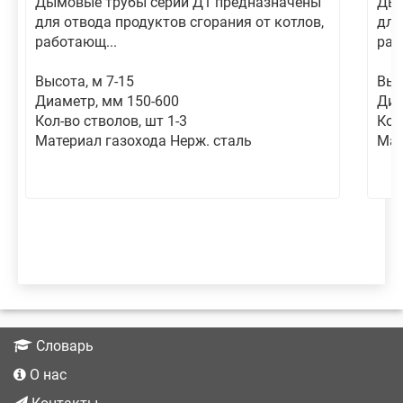
Дымовые трубы серии Д1 предназначены
Дым
для отвода продуктов сгорания от котлов,
для
работающ...
раб
Высота, м 7-15
Выс
Диаметр, мм 150-600
Диа
Кол-во стволов, шт 1-3
Кол
Материал газохода Нерж. сталь
Мат
Словарь
О нас