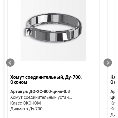
Хомут соединительный, Ду-700,
Кла
Эконом
Эк
Артикул: ДО-ХС-800-цинк-0.8
Арт
Хомут соединительный устан...
цин
Класс ЭКОНОМ
Кла
Диаметр Ду-700
Кла
Диа