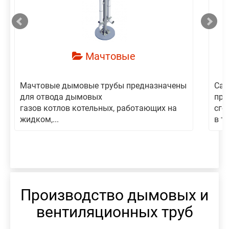
Мачтовые
Мачтовые дымовые трубы предназначены
Сам
для отвода дымовых
пре
газов котлов котельных, работающих на
сго
жидком,...
в то
Производство дымовых и
вентиляционных труб