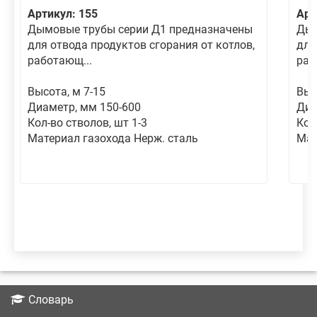
Артикул: 155
Арт
Дымовые трубы серии Д1 предназначены
Дым
для отвода продуктов сгорания от котлов,
для
работающ...
раб
Высота, м 7-15
Выс
Диаметр, мм 150-600
Диа
Кол-во стволов, шт 1-3
Кол
Материал газохода Нерж. сталь
Мат
Словарь