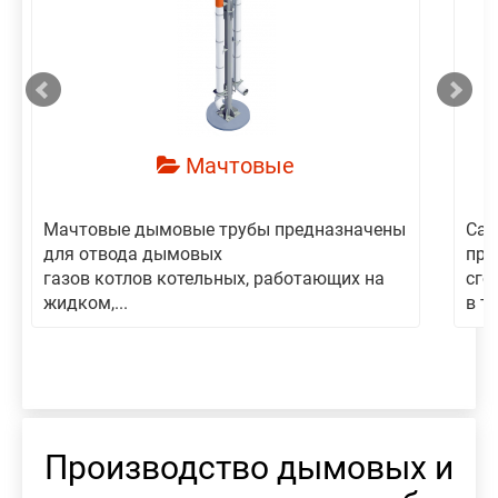
смотреть
Мачтовые
Мачтовые дымовые трубы предназначены
Сам
для отвода дымовых
пре
газов котлов котельных, работающих на
сго
жидком,...
в то
Производство дымовых и