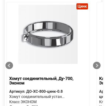
Цинк
Хомут соединительный, Ду-700,
Кла
Эконом
Эк
Артикул: ДО-ХС-800-цинк-0.8
Арт
Хомут соединительный устан...
цин
Класс ЭКОНОМ
Кла