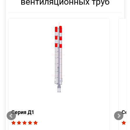
вентиляционных труб
Серия Д1
Се