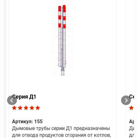
Серия Д1
Се
Артикул: 155
Арт
Дымовые трубы серии Д1 предназначены
Дым
для отвода продуктов сгорания от котлов,
для