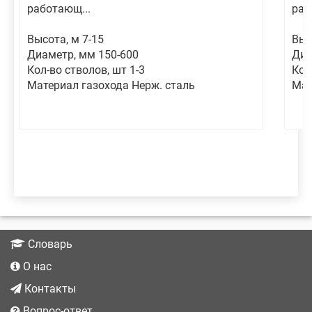
работающ...
раб
Высота, м 7-15
Выс
Диаметр, мм 150-600
Диа
Кол-во стволов, шт 1-3
Кол
Материал газохода Нерж. сталь
Мат
Словарь
О нас
Контакты
Вопрос-ответ