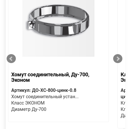
Хомут соединительный, Ду-700,
Кла
Эконом
Эк
Артикул: ДО-ХС-800-цинк-0.8
Арт
Хомут соединительный устан...
цин
Класс ЭКОНОМ
Кла
Диаметр Ду-700
Кла
Диа