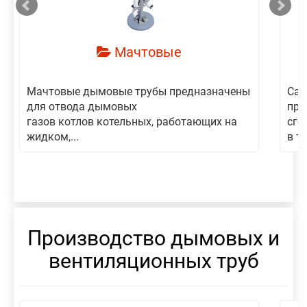
Мачтовые
Мачтовые дымовые трубы предназначены
Сам
для отвода дымовых
пре
газов котлов котельных, работающих на
сго
жидком,...
в то
Производство дымовых и
вентиляционных труб