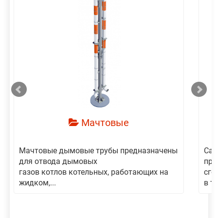
смотреть
Мачтовые
Мачтовые дымовые трубы предназначены
Сам
для отвода дымовых
пре
газов котлов котельных, работающих на
сго
жидком,...
в то