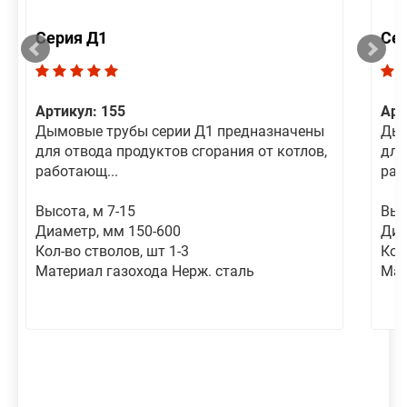
Серия Д1
Се
Артикул: 155
Арт
Дымовые трубы серии Д1 предназначены
Дым
для отвода продуктов сгорания от котлов,
для
работающ...
раб
Высота, м 7-15
Выс
Диаметр, мм 150-600
Диа
Кол-во стволов, шт 1-3
Кол
Материал газохода Нерж. сталь
Мат