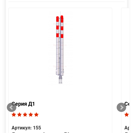
Серия Д1
Се
Артикул: 155
Арт