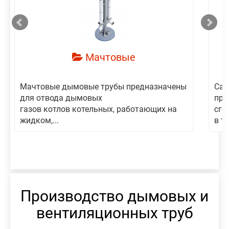
смотреть
Мачтовые
Мачтовые дымовые трубы предназначены
Сам
для отвода дымовых
пре
газов котлов котельных, работающих на
сго
жидком,...
в то
Производство дымовых и
вентиляционных труб