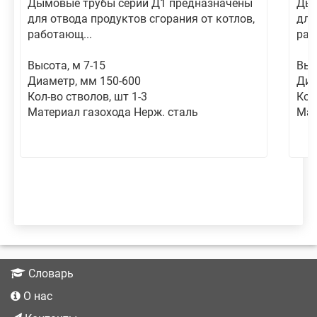
Дымовые трубы серии Д1 предназначены
Дым
для отвода продуктов сгорания от котлов,
для
работающ...
раб
Высота, м 7-15
Выс
Диаметр, мм 150-600
Диа
Кол-во стволов, шт 1-3
Кол
Материал газохода Нерж. сталь
Мат
Словарь
О нас