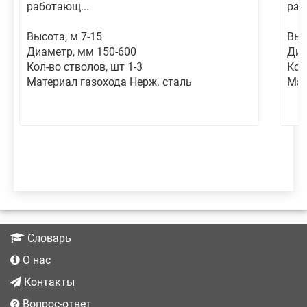
работающ...
раб
Высота, м 7-15
Выс
Диаметр, мм 150-600
Диа
Кол-во стволов, шт 1-3
Кол
Материал газохода Нерж. сталь
Мат
Словарь
О нас
Контакты
Вопрос-ответ