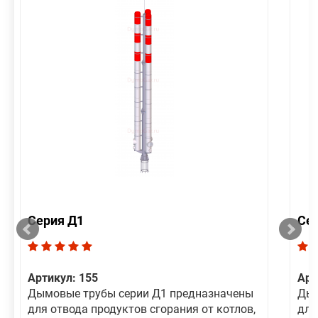
Серия Д1
Се
Артикул: 155
Арт
Дымовые трубы серии Д1 предназначены
Дым
для отвода продуктов сгорания от котлов,
для