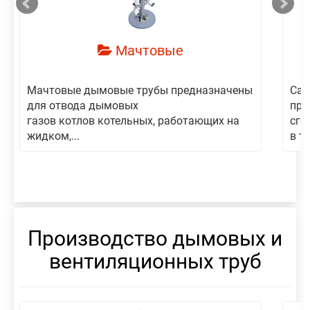
Мачтовые
Мачтовые дымовые трубы предназначены
Сам
для отвода дымовых
пре
газов котлов котельных, работающих на
сго
жидком,...
в то
Производство дымовых и
вентиляционных труб