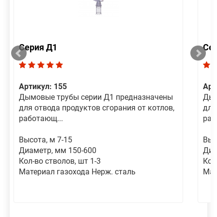
Серия Д1
Се
Артикул: 155
Арт
Дымовые трубы серии Д1 предназначены
Дым
для отвода продуктов сгорания от котлов,
для
работающ...
раб
Высота, м 7-15
Выс
Диаметр, мм 150-600
Диа
Кол-во стволов, шт 1-3
Кол
Материал газохода Нерж. сталь
Мат