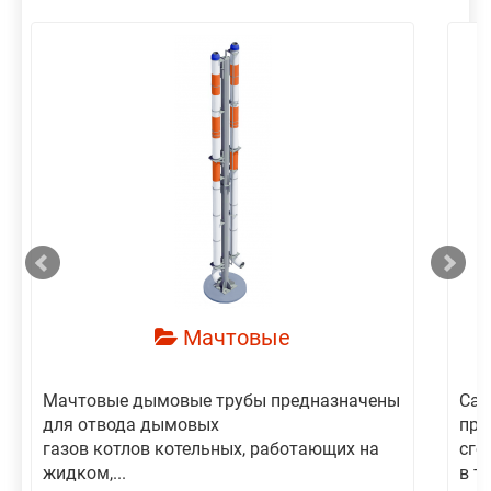
смотреть
Мачтовые
Мачтовые дымовые трубы предназначены
Сам
для отвода дымовых
пре
газов котлов котельных, работающих на
сго
жидком,...
в то