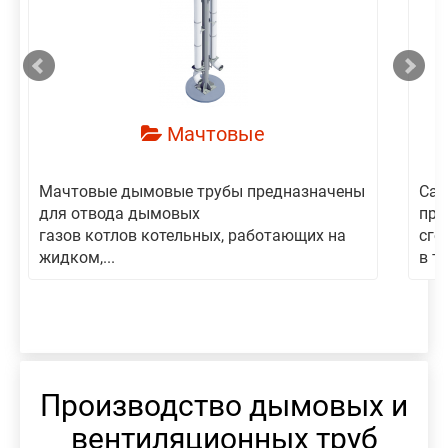
смотреть
Мачтовые
Мачтовые дымовые трубы предназначены
Сам
для отвода дымовых
пре
газов котлов котельных, работающих на
сго
жидком,...
в то
Производство дымовых и
вентиляционных труб