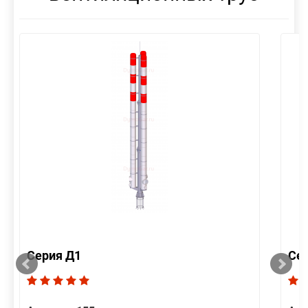
Серия Д1
Се