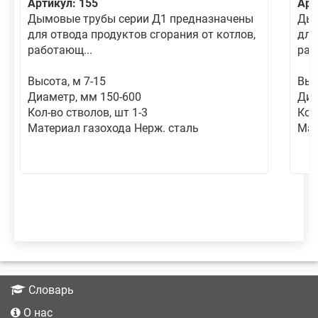
Артикул: 155
Арт
Дымовые трубы серии Д1 предназначены
Дым
для отвода продуктов сгорания от котлов,
для
работающ...
раб
Высота, м 7-15
Выс
Диаметр, мм 150-600
Диа
Кол-во стволов, шт 1-3
Кол
Материал газохода Нерж. сталь
Мат
Словарь
О нас