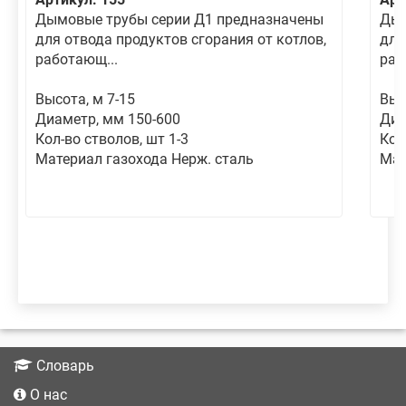
Дымовые трубы серии Д1 предназначены
Дым
для отвода продуктов сгорания от котлов,
для
работающ...
раб
Высота, м 7-15
Выс
Диаметр, мм 150-600
Диа
Кол-во стволов, шт 1-3
Кол
Материал газохода Нерж. сталь
Мат
Словарь
О нас