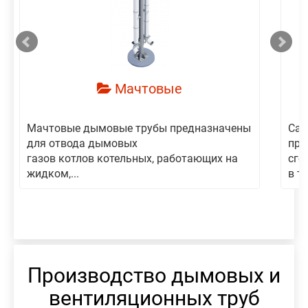
смотреть
Мачтовые
Мачтовые дымовые трубы предназначены
Сам
для отвода дымовых
пре
газов котлов котельных, работающих на
сго
жидком,...
в то
Производство дымовых и
вентиляционных труб