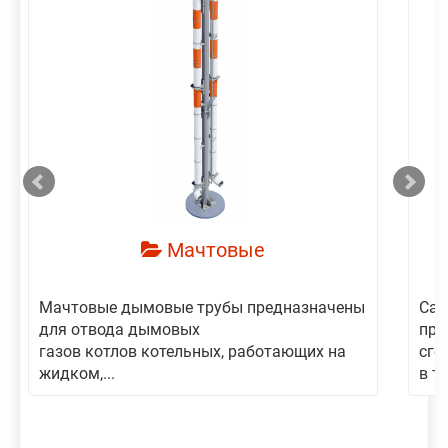
смотреть
Мачтовые
Мачтовые дымовые трубы предназначены
Сам
для отвода дымовых
пре
газов котлов котельных, работающих на
сго
жидком,...
в то