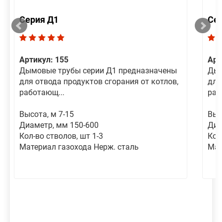
Серия Д1
Се
Артикул: 155
Арт
Дымовые трубы серии Д1 предназначены
Дым
для отвода продуктов сгорания от котлов,
для
работающ...
раб
Высота, м 7-15
Выс
Диаметр, мм 150-600
Диа
Кол-во стволов, шт 1-3
Кол
Материал газохода Нерж. сталь
Мат