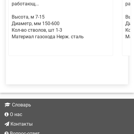
работающ...
раб
Высота, м 7-15
Выс
Диаметр, мм 150-600
Диа
Кол-во стволов, шт 1-3
Кол
Материал газохода Нерж. сталь
Мат
Словарь
О нас
Контакты
Вопрос-ответ