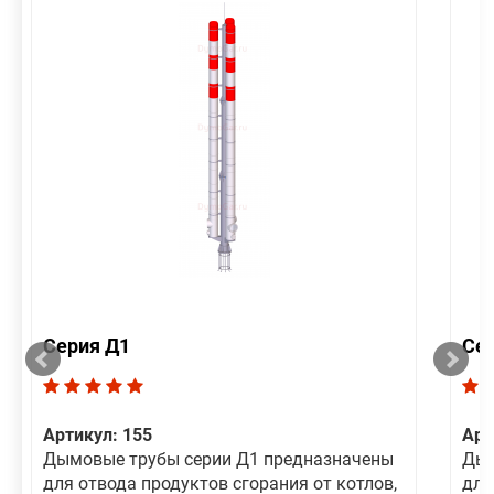
Серия Д1
Се
Артикул: 155
Арт
Дымовые трубы серии Д1 предназначены
Дым
для отвода продуктов сгорания от котлов,
для