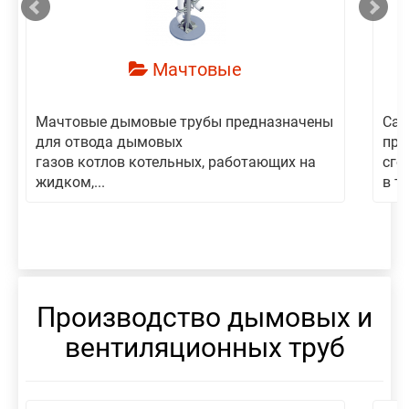
Мачтовые
Мачтовые дымовые трубы предназначены
Сам
для отвода дымовых
пре
газов котлов котельных, работающих на
сго
жидком,...
в то
Производство дымовых и
вентиляционных труб