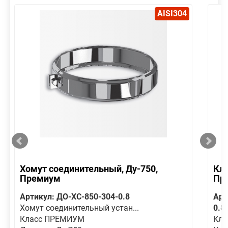
AISI304
Хомут соединительный, Ду-750,
Кла
Премиум
Пр
Артикул: ДО-ХС-850-304-0.8
Арт
Хомут соединительный устан...
0.8
Класс ПРЕМИУМ
Кла