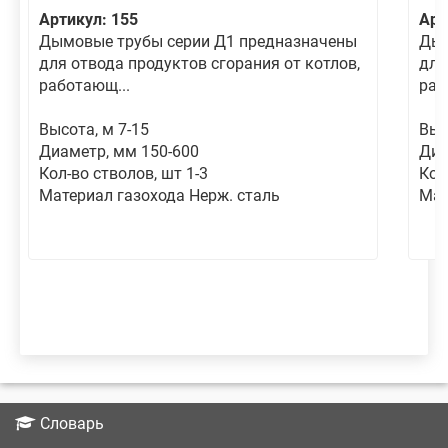
Артикул: 155
Арт
Дымовые трубы серии Д1 предназначены
Дым
для отвода продуктов сгорания от котлов,
для
работающ...
раб
Высота, м 7-15
Выс
Диаметр, мм 150-600
Диа
Кол-во стволов, шт 1-3
Кол
Материал газохода Нерж. сталь
Мат
Словарь