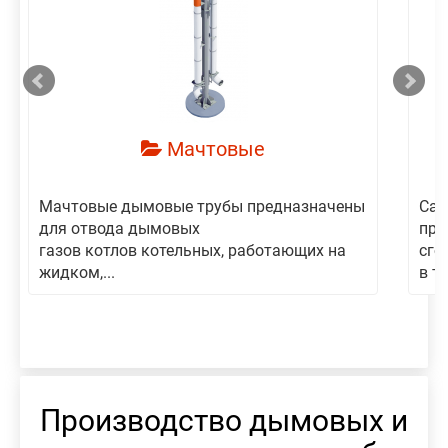
смотреть
Мачтовые
Мачтовые дымовые трубы предназначены
Сам
для отвода дымовых
пре
газов котлов котельных, работающих на
сго
жидком,...
в то
Производство дымовых и