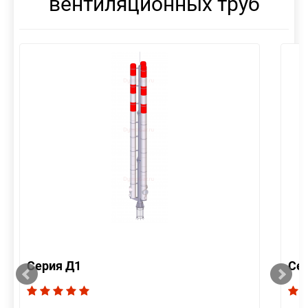
вентиляционных труб
Серия Д1
Се