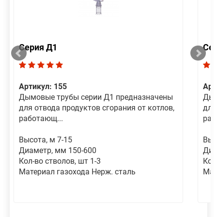
Серия Д1
Се
Артикул: 155
Арт
Дымовые трубы серии Д1 предназначены
Дым
для отвода продуктов сгорания от котлов,
для
работающ...
раб
Высота, м 7-15
Выс
Диаметр, мм 150-600
Диа
Кол-во стволов, шт 1-3
Кол
Материал газохода Нерж. сталь
Мат