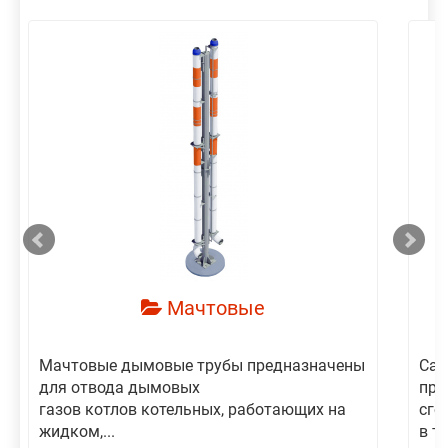
смотреть
Мачтовые
Мачтовые дымовые трубы предназначены
Сам
для отвода дымовых
пре
газов котлов котельных, работающих на
сго
жидком,...
в то