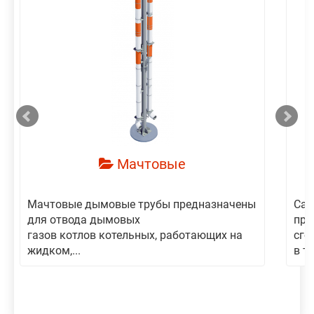
смотреть
Мачтовые
Мачтовые дымовые трубы предназначены
Сам
для отвода дымовых
пре
газов котлов котельных, работающих на
сго
жидком,...
в то