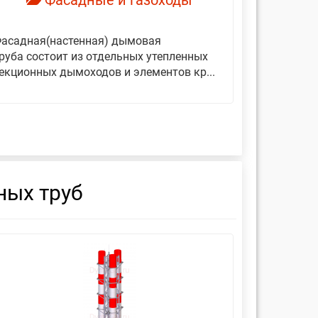
Фасадные и газоходы
асадная(настенная) дымовая
Дымовые 
руба состоит из отдельных утепленных
представ
екционных дымоходов и элементов кр...
вертикаль
фиксирующ
ных труб