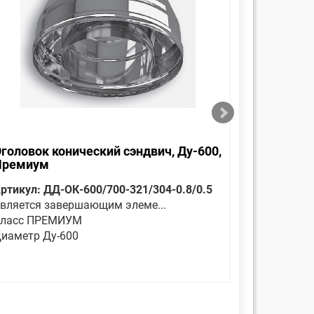
головок конический сэндвич, Ду-600,
Отвод 30
Премиум
ртикул: ДД-ОК-600/700-321/304-0.8/0.5
Артикул: 
вляется завершающим элеме...
Отвод сенд
ласс ПРЕМИУМ
Класс П
иаметр Ду-600
Диаметр 