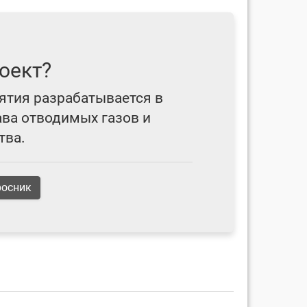
оект?
ятия разрабатывается в
ава отводимых газов и
тва.
росник