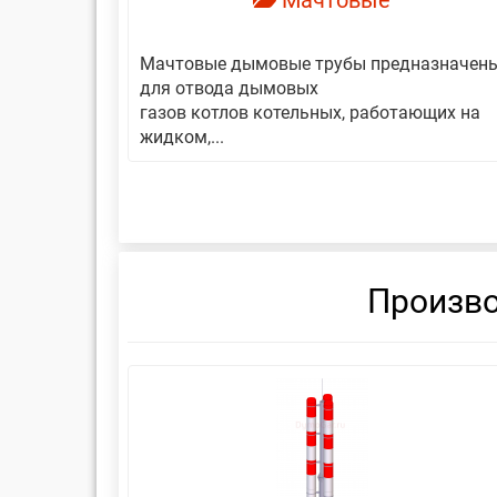
Мачтовые
авляет
Мачтовые дымовые трубы предназначен
еской
для отвода дымовых
газов котлов котельных, работающих на
жидком,...
Произво