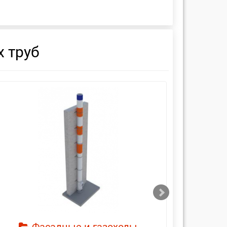
 труб
смотреть
см