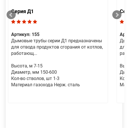
Серия Д1
Се
Артикул: 155
Арт
Дымовые трубы серии Д1 предназначены
Дым
для отвода продуктов сгорания от котлов,
для
работающ...
раб
Высота, м 7-15
Выс
Диаметр, мм 150-600
Диа
Кол-во стволов, шт 1-3
Кол
Материал газохода Нерж. сталь
Мат