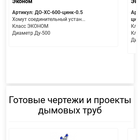
Эконом
Эк
Артикул: ДО-ХС-600-цинк-0.5
Арт
Хомут соединительный устан...
цин
Класс ЭКОНОМ
Кла
Диаметр Ду-500
Кла
Диа
Готовые чертежи и проекты
дымовых труб