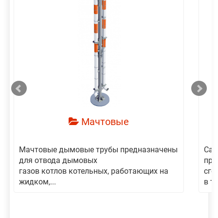
смотреть
Мачтовые
Мачтовые дымовые трубы предназначены
Сам
для отвода дымовых
пре
газов котлов котельных, работающих на
сго
жидком,...
в то