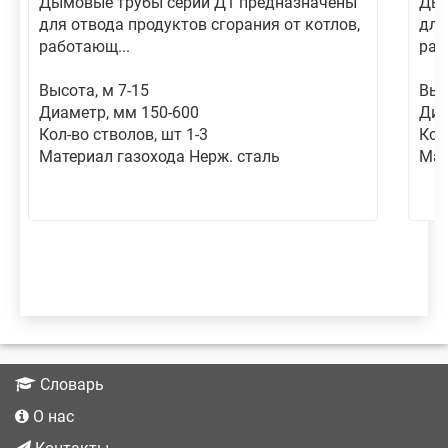
Дымовые трубы серии Д1 предназначены
Дым
для отвода продуктов сгорания от котлов,
для
работающ...
раб
Высота, м 7-15
Выс
Диаметр, мм 150-600
Диа
Кол-во стволов, шт 1-3
Кол
Материал газохода Нерж. сталь
Мат
Словарь
О нас