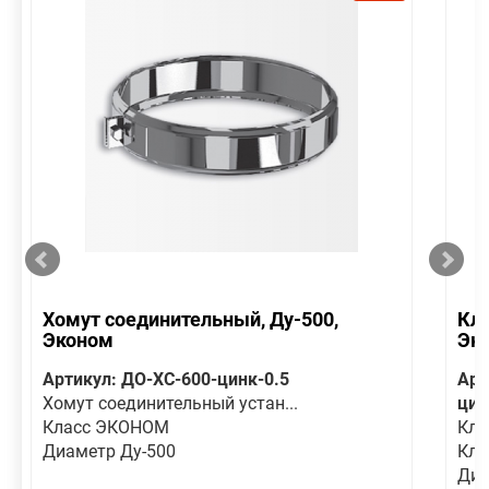
Хомут соединительный, Ду-500,
Кла
Эконом
Эк
Артикул: ДО-ХС-600-цинк-0.5
Арт
Хомут соединительный устан...
цин
Класс ЭКОНОМ
Кла
Диаметр Ду-500
Кла
Диа