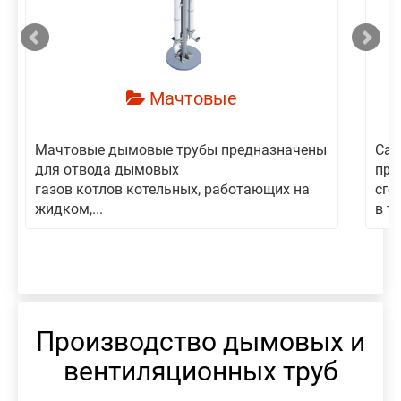
Мачтовые
Мачтовые дымовые трубы предназначены
Сам
для отвода дымовых
пре
газов котлов котельных, работающих на
сго
жидком,...
в то
Производство дымовых и
вентиляционных труб