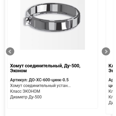
Хомут соединительный, Ду-500,
Кла
Эконом
Эк
Артикул: ДО-ХС-600-цинк-0.5
Арт
Хомут соединительный устан...
цин
Класс ЭКОНОМ
Кла
Диаметр Ду-500
Кла
Диа