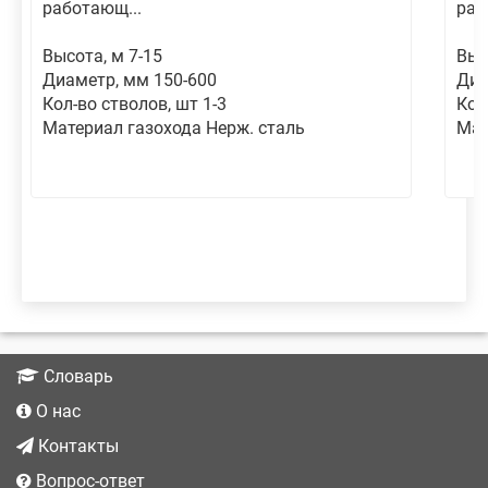
работающ...
раб
Высота, м 7-15
Выс
Диаметр, мм 150-600
Диа
Кол-во стволов, шт 1-3
Кол
Материал газохода Нерж. сталь
Мат
Словарь
О нас
Контакты
Вопрос-ответ