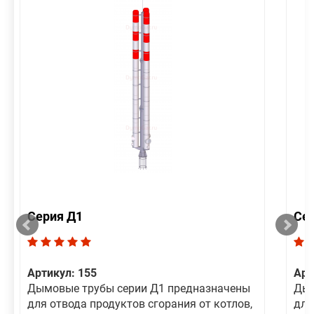
Серия Д1
Се
Артикул: 155
Арт
Дымовые трубы серии Д1 предназначены
Дым
для отвода продуктов сгорания от котлов,
для