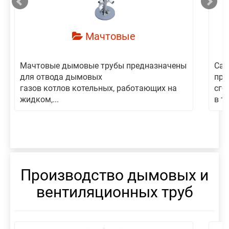
Мачтовые
Мачтовые дымовые трубы предназначены
Сам
для отвода дымовых
пре
газов котлов котельных, работающих на
сго
жидком,...
в то
Производство дымовых и
вентиляционных труб