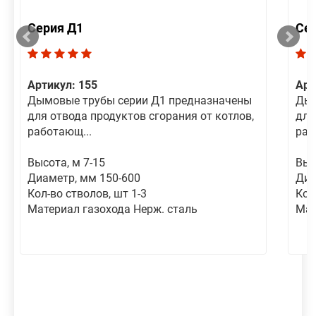
Серия Д1
Се
Артикул: 155
Арт
Дымовые трубы серии Д1 предназначены
Дым
для отвода продуктов сгорания от котлов,
для
работающ...
раб
Высота, м 7-15
Выс
Диаметр, мм 150-600
Диа
Кол-во стволов, шт 1-3
Кол
Материал газохода Нерж. сталь
Мат