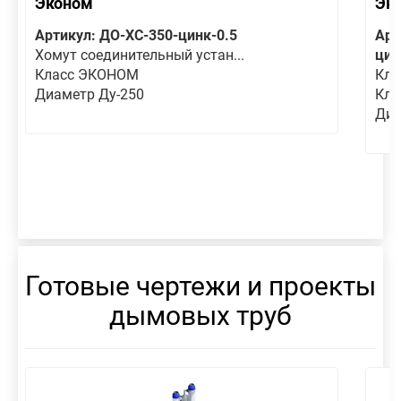
Эконом
Эк
Артикул: ДО-ХС-350-цинк-0.5
Арт
Хомут соединительный устан...
цин
Класс ЭКОНОМ
Кла
Диаметр Ду-250
Кла
Диа
Готовые чертежи и проекты
дымовых труб