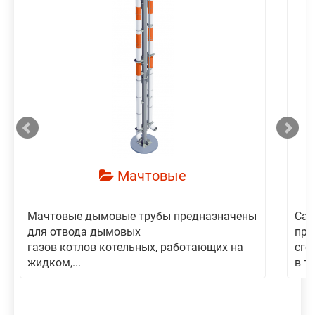
смотреть
Мачтовые
Мачтовые дымовые трубы предназначены
Сам
для отвода дымовых
пре
газов котлов котельных, работающих на
сго
жидком,...
в то