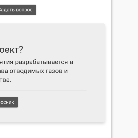
адать вопрос
оект?
ятия разрабатывается в
ава отводимых газов и
тва.
росник