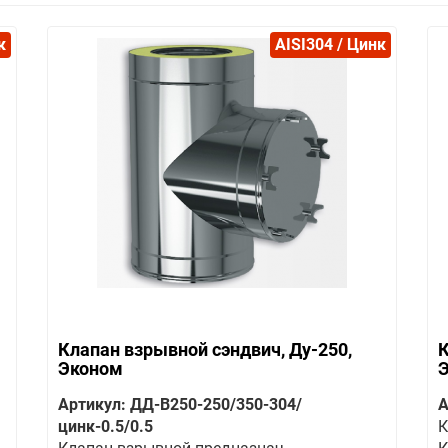
к
AISI304 / Цинк
Клапан взрывной сэндвич, Ду-250,
К
Эконом
Артикул: ДД-В250-250/350-304/
А
цинк-0.5/0.5
К