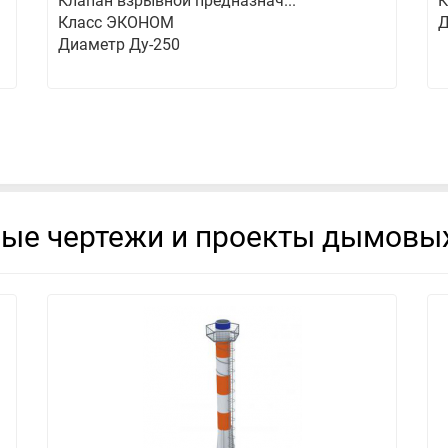
Клапан взрывной предназнач...
К
Класс ЭКОНОМ
Д
Диаметр Ду-250
вые чертежи и проекты дымовых