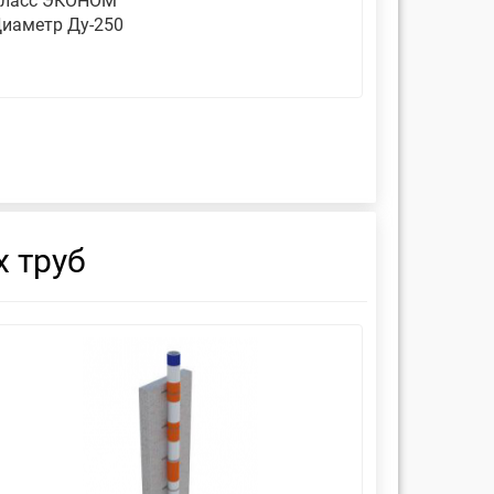
ласс ЭКОНОМ
Класс ЭК
иаметр Ду-250
Диаметр 
 труб