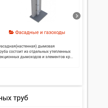
смотреть
см
Фасадные и газоходы
асадная(настенная) дымовая
Дымовые 
руба состоит из отдельных утепленных
представ
екционных дымоходов и элементов кр...
вертикаль
фиксирующ
ных труб