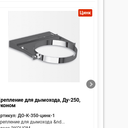
Цинк
репление для дымохода, Ду-250,
Оголовок
Эконом
Эконом
ртикул: ДО-К-350-цинк-1
Артикул: 
репление для дымохода &nd...
Является 