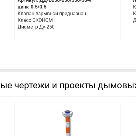
Артикул: ДД-В250-250/350-304/
А
цинк-0.5/0.5
К
Клапан взрывной предназнач...
К
Класс ЭКОНОМ
Д
Диаметр Ду-250
вые чертежи и проекты дымовых