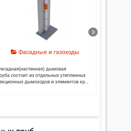
смотреть
см
Фасадные и газоходы
асадная(настенная) дымовая
Дымовые 
руба состоит из отдельных утепленных
представ
екционных дымоходов и элементов кр...
вертикаль
фиксирующ