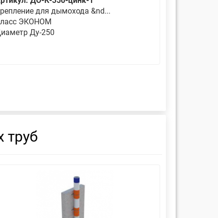
ртикул: ДО-К-350-цинк-1
Артикул: 
репление для дымохода &nd...
Является 
ласс ЭКОНОМ
Класс ЭК
иаметр Ду-250
Диаметр 
 труб