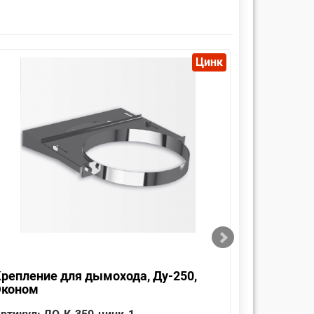
Цинк
репление для дымохода, Ду-250,
Оголовок
Эконом
Эконом