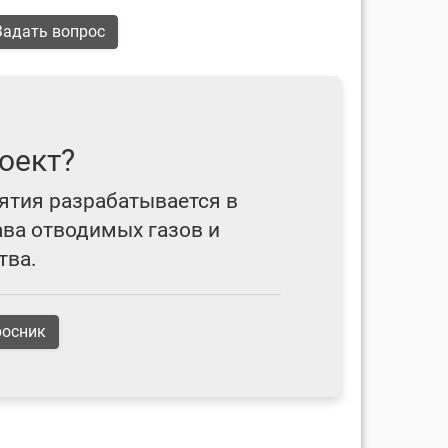
адать вопрос
оект?
ятия разрабатывается в
ава отводимых газов и
тва.
росник