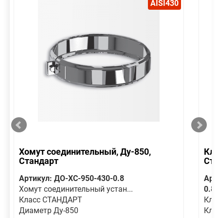
AISI430
Хомут соединительный, Ду-850,
Кла
Стандарт
Ст
Артикул: ДО-ХС-950-430-0.8
Арт
Хомут соединительный устан...
0.8
Класс СТАНДАРТ
Кла
Диаметр Ду-850
Кла