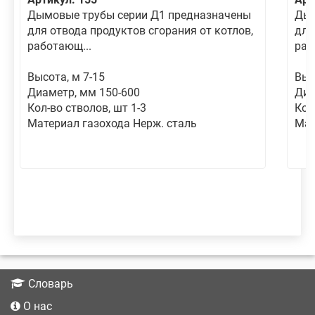
Дымовые трубы серии Д1 предназначены
Дым
для отвода продуктов сгорания от котлов,
для
работающ...
раб
Высота, м 7-15
Выс
Диаметр, мм 150-600
Диа
Кол-во стволов, шт 1-3
Кол
Материал газохода Нерж. сталь
Мат
Словарь
О нас