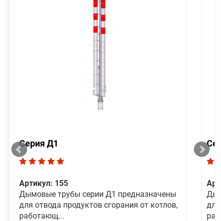
Серия Д1
Се
Артикул: 155
Арт
Дымовые трубы серии Д1 предназначены
Дым
для отвода продуктов сгорания от котлов,
для
работающ...
раб