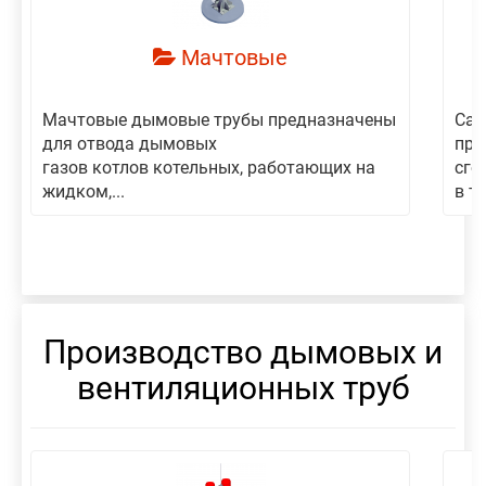
Мачтовые
Мачтовые дымовые трубы предназначены
Сам
для отвода дымовых
пре
газов котлов котельных, работающих на
сго
жидком,...
в то
Производство дымовых и
вентиляционных труб