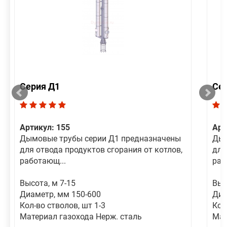
Серия Д1
Се
Артикул: 155
Арт
Дымовые трубы серии Д1 предназначены
Дым
для отвода продуктов сгорания от котлов,
для
работающ...
раб
Высота, м 7-15
Выс
Диаметр, мм 150-600
Диа
Кол-во стволов, шт 1-3
Кол
Материал газохода Нерж. сталь
Мат