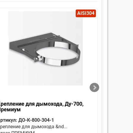
AISI304
репление для дымохода, Ду-700,
Оголовок
Премиум
Премиу
ртикул: ДО-К-800-304-1
Артикул: 
репление для дымохода &nd...
Является 