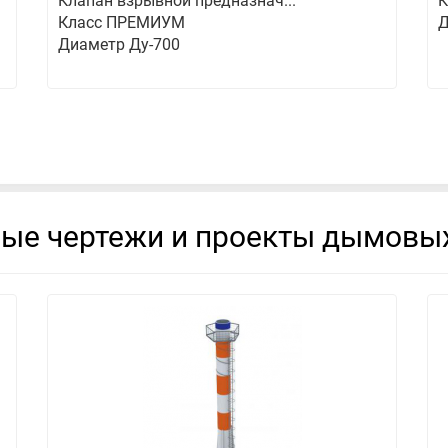
Клапан взрывной предназнач...
К
Класс ПРЕМИУМ
Д
Диаметр Ду-700
вые чертежи и проекты дымовых