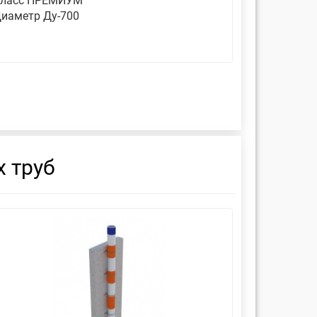
ласс ПРЕМИУМ
Класс П
иаметр Ду-700
Диаметр 
 труб