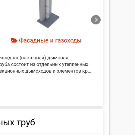
смотреть
см
Фасадные и газоходы
асадная(настенная) дымовая
Дымовые 
руба состоит из отдельных утепленных
представ
екционных дымоходов и элементов кр...
вертикаль
фиксирующ
ных труб