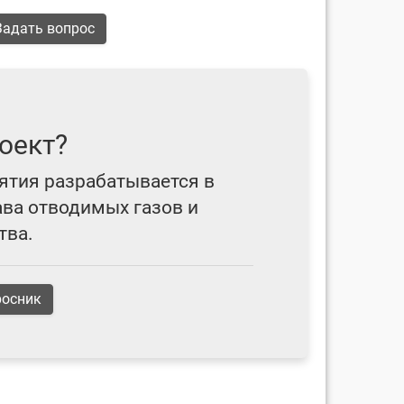
адать вопрос
оект?
ятия разрабатывается в
ава отводимых газов и
тва.
росник