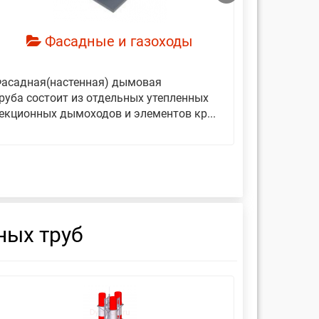
Фасадные и газоходы
асадная(настенная) дымовая
Дымовые 
руба состоит из отдельных утепленных
представ
екционных дымоходов и элементов кр...
вертикаль
фиксирующ
ных труб