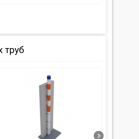
 труб
смотреть
см