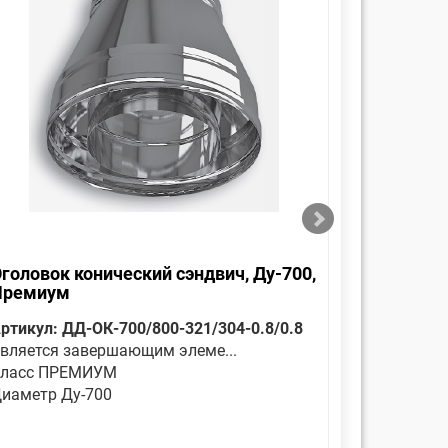
головок конический сэндвич, Ду-700,
Отвод 30
Премиум
ртикул: ДД-ОК-700/800-321/304-0.8/0.8
Артикул: 
вляется завершающим элеме...
Отвод сенд
ласс ПРЕМИУМ
Класс П
иаметр Ду-700
Диаметр 