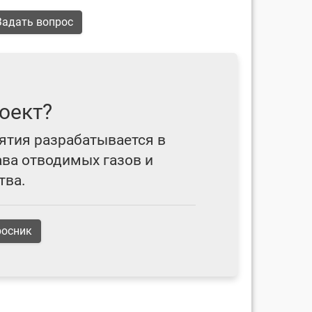
адать вопрос
оект?
ятия разрабатывается в
ава отводимых газов и
тва.
росник