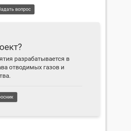
адать вопрос
оект?
ятия разрабатывается в
ава отводимых газов и
тва.
росник