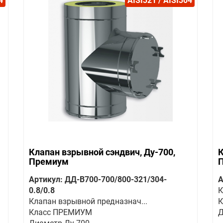
4
AISI321 / AISI304
Клапан взрывной сэндвич, Ду-700,
К
Премиум
Артикул: ДД-В700-700/800-321/304-
А
0.8/0.8
К
Клапан взрывной предназнач...
К
Класс ПРЕМИУМ
Д