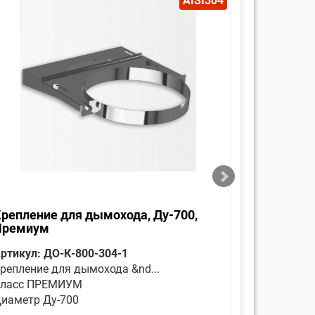
AISI304
репление для дымохода, Ду-700,
Оголовок
Премиум
Премиу
ртикул: ДО-К-800-304-1
Артикул: 
репление для дымохода &nd...
Является 
ласс ПРЕМИУМ
Класс П
иаметр Ду-700
Диаметр 