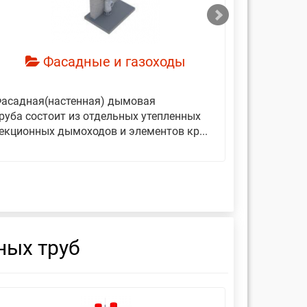
Фасадные и газоходы
асадная(настенная) дымовая
Дымовые 
руба состоит из отдельных утепленных
представ
екционных дымоходов и элементов кр...
вертикаль
фиксирующ
ных труб