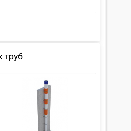
 труб
смотреть
см