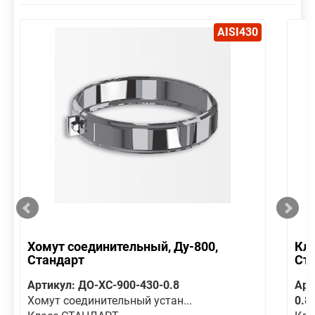
AISI430
Хомут соединительный, Ду-800,
Кла
Стандарт
Ст
Артикул: ДО-ХС-900-430-0.8
Арт
Хомут соединительный устан...
0.8