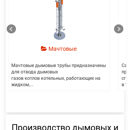
смотреть
Мачтовые
Мачтовые дымовые трубы предназначены
Сам
для отвода дымовых
пре
газов котлов котельных, работающих на
сго
жидком,...
в то
Производство дымовых и