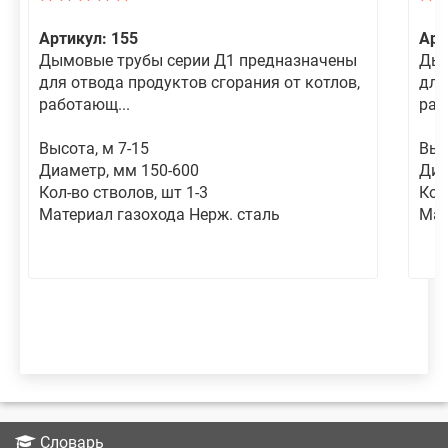
Артикул: 155
Арт
Дымовые трубы серии Д1 предназначены
Дым
для отвода продуктов сгорания от котлов,
для
работающ...
раб
Высота, м 7-15
Выс
Диаметр, мм 150-600
Диа
Кол-во стволов, шт 1-3
Кол
Материал газохода Нерж. сталь
Мат
Словарь