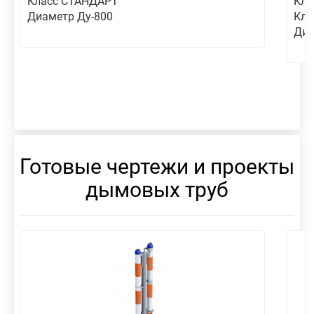
Класс СТАНДАРТ
Кла
Диаметр Ду-800
Кла
Диа
Готовые чертежи и проекты
дымовых труб