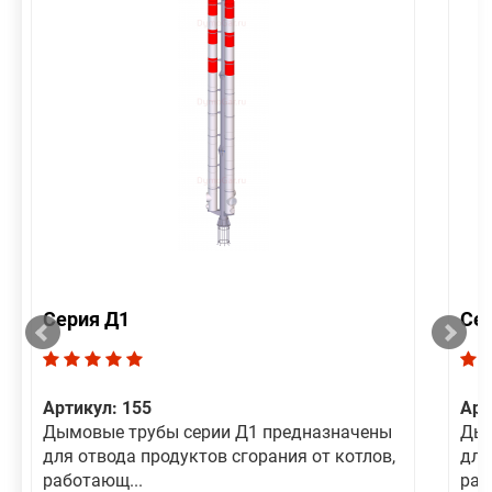
Серия Д1
Се
Артикул: 155
Арт
Дымовые трубы серии Д1 предназначены
Дым
для отвода продуктов сгорания от котлов,
для
работающ...
раб