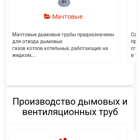
Мачтовые
Мачтовые дымовые трубы предназначены
Сам
для отвода дымовых
пре
газов котлов котельных, работающих на
сго
жидком,...
в то
Производство дымовых и
вентиляционных труб