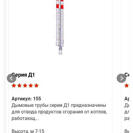
Серия Д1
Се
Артикул: 155
Арт
Дымовые трубы серии Д1 предназначены
Дым
для отвода продуктов сгорания от котлов,
для
работающ...
раб
Высота, м 7-15
Выс