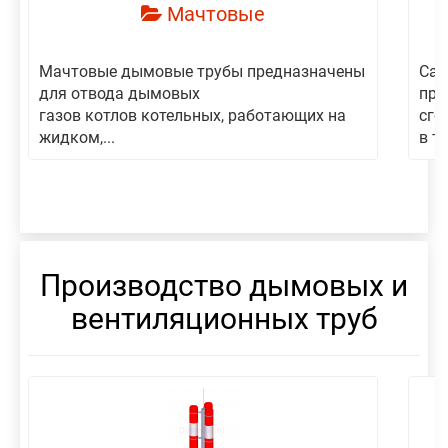
Мачтовые
Мачтовые дымовые трубы предназначены
Сам
для отвода дымовых
пре
газов котлов котельных, работающих на
сго
жидком,...
в то
Производство дымовых и
вентиляционных труб