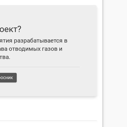
оект?
ятия разрабатывается в
ава отводимых газов и
тва.
росник