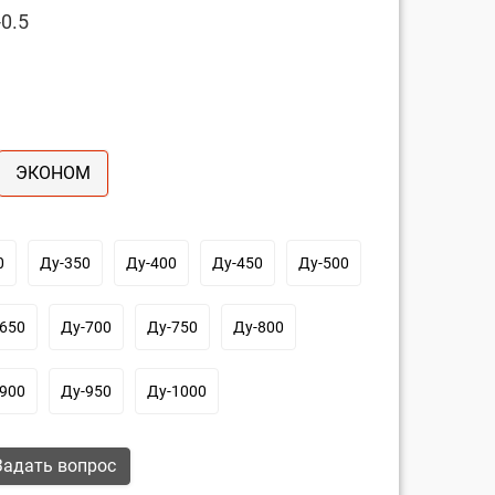
0.5
ЭКОНОМ
0
Ду-350
Ду-400
Ду-450
Ду-500
650
Ду-700
Ду-750
Ду-800
900
Ду-950
Ду-1000
адать вопрос