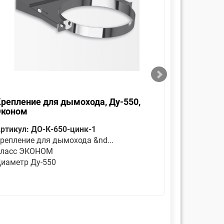
репление для дымохода, Ду-550,
Оголовок
Эконом
Эконом
ртикул: ДО-К-650-цинк-1
Артикул: 
репление для дымохода &nd...
Является 
ласс ЭКОНОМ
Класс ЭК
иаметр Ду-550
Диаметр 