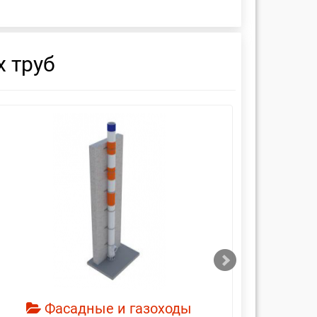
 труб
смотреть
см
Фасадные и газоходы