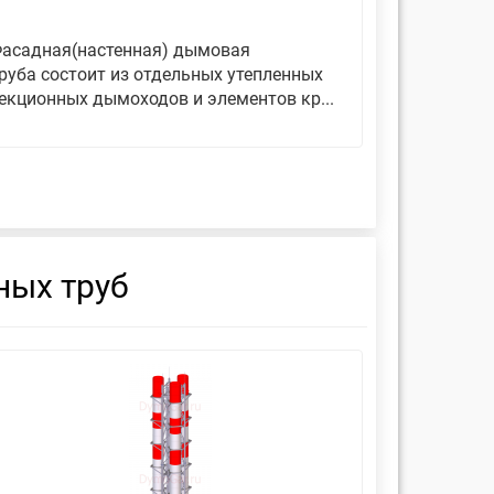
асадная(настенная) дымовая
Дымовые 
руба состоит из отдельных утепленных
представ
екционных дымоходов и элементов кр...
вертикаль
фиксирующ
ных труб