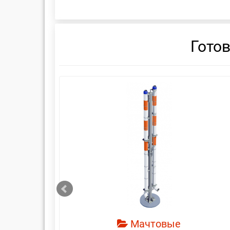
Гото
смотреть
Мачтовые