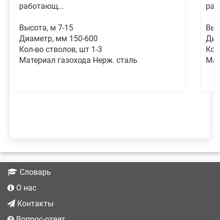
работающ...
раб
Высота, м 7-15
Выс
Диаметр, мм 150-600
Диа
Кол-во стволов, шт 1-3
Кол
Материал газохода Нерж. сталь
Мат
Словарь
О нас
Контакты
Вопрос-ответ