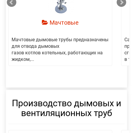
Мачтовые
Мачтовые дымовые трубы предназначены
Сам
для отвода дымовых
пре
газов котлов котельных, работающих на
сго
жидком,...
в то
Производство дымовых и
вентиляционных труб