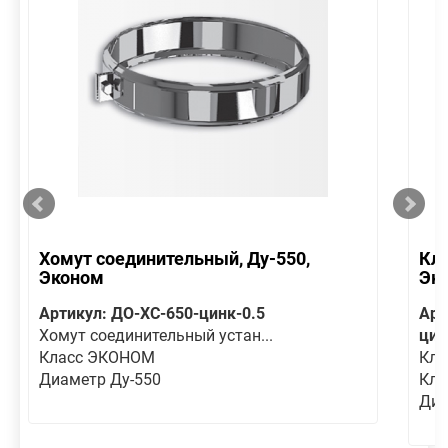
Хомут соединительный, Ду-550,
Кла
Эконом
Эк
Артикул: ДО-ХС-650-цинк-0.5
Арт
Хомут соединительный устан...
цин
Класс ЭКОНОМ
Кла
Диаметр Ду-550
Кла
Диа