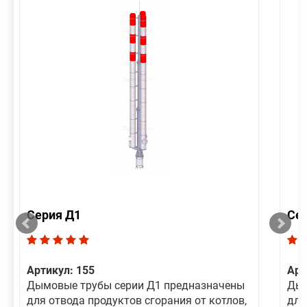
Серия Д1
Се
Артикул: 155
Арт
Дымовые трубы серии Д1 предназначены
Дым
для отвода продуктов сгорания от котлов,
для