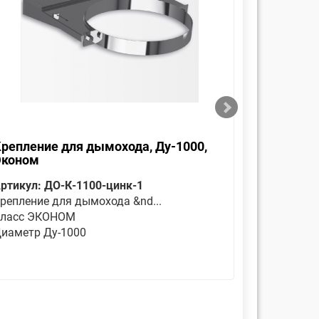
репление для дымохода, Ду-1000,
Оголовок
Эконом
Ду-1000,
ртикул: ДО-К-1100-цинк-1
Артикул: 
репление для дымохода &nd...
цинк-0.8/
ласс ЭКОНОМ
Является 
иаметр Ду-1000
Класс ЭК
Диаметр 