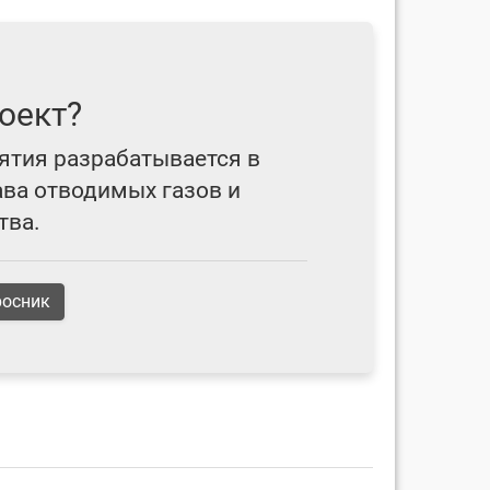
оект?
ятия разрабатывается в
ава отводимых газов и
тва.
росник