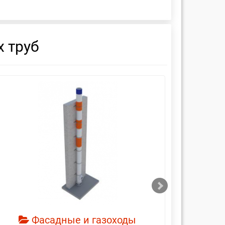
 труб
смотреть
см
Фасадные и газоходы