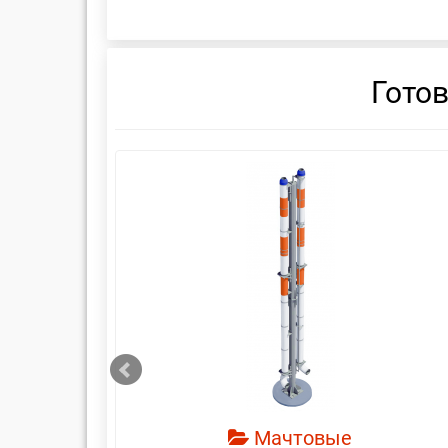
Гото
смотреть
Мачтовые