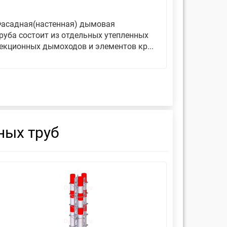
асадная(настенная) дымовая
Дымовые 
руба состоит из отдельных утепленных
представ
екционных дымоходов и элементов кр...
вертикаль
фиксирующ
ных труб