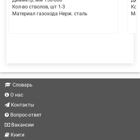
Кол-во стволов, шт 1-3
Кол
Материал газохода Нерж. сталь
Мат
Словарь
О нас
Контакты
Вопрос-ответ
Вакансии
Книги