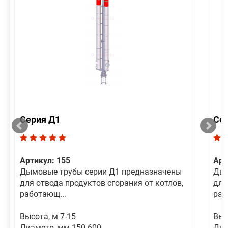
Серия Д1
Се
Артикул: 155
Арт
Дымовые трубы серии Д1 предназначены
Дым
для отвода продуктов сгорания от котлов,
для
работающ...
раб
Высота, м 7-15
Выс
Диаметр, мм 150-600
Диа