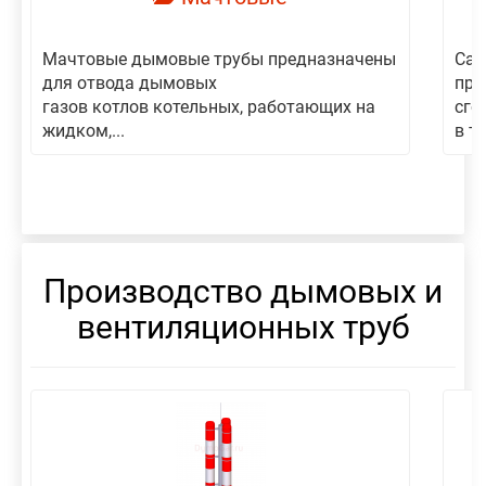
Мачтовые дымовые трубы предназначены
Сам
для отвода дымовых
пре
газов котлов котельных, работающих на
сго
жидком,...
в то
Производство дымовых и
вентиляционных труб