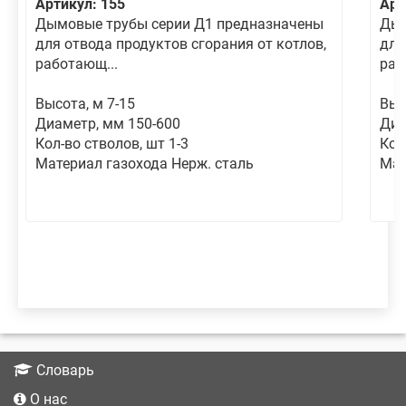
Артикул: 155
Арт
Дымовые трубы серии Д1 предназначены
Дым
для отвода продуктов сгорания от котлов,
для
работающ...
раб
Высота, м 7-15
Выс
Диаметр, мм 150-600
Диа
Кол-во стволов, шт 1-3
Кол
Материал газохода Нерж. сталь
Мат
Словарь
О нас