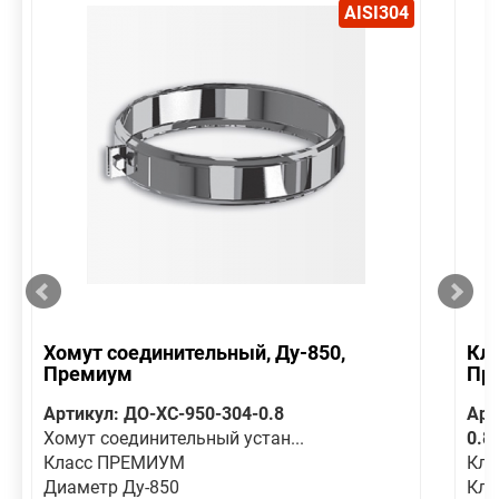
AISI304
Хомут соединительный, Ду-850,
Кла
Премиум
Пр
Артикул: ДО-ХС-950-304-0.8
Арт
Хомут соединительный устан...
0.8
Класс ПРЕМИУМ
Кла
Диаметр Ду-850
Кл