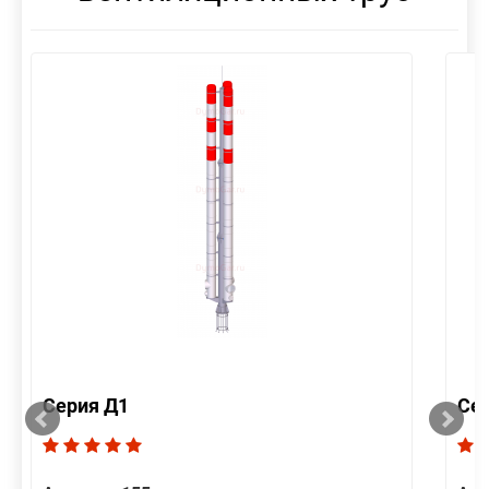
Серия Д1
Се