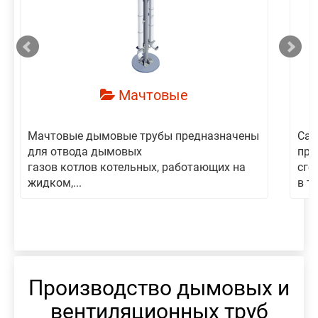
смотреть
Мачтовые
Мачтовые дымовые трубы предназначены
Сам
для отвода дымовых
пре
газов котлов котельных, работающих на
сго
жидком,...
в то
Производство дымовых и
вентиляционных труб