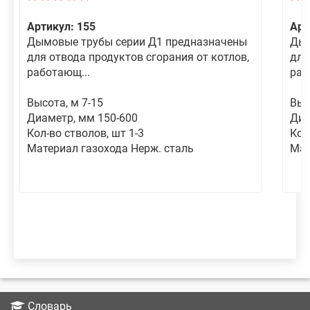
Артикул: 155
Арт
Дымовые трубы серии Д1 предназначены
Дым
для отвода продуктов сгорания от котлов,
для
работающ...
раб
Высота, м 7-15
Выс
Диаметр, мм 150-600
Диа
Кол-во стволов, шт 1-3
Кол
Материал газохода Нерж. сталь
Мат
Словарь