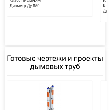
Класс ПРЕМИУМ
Кла
Диаметр Ду-850
Кл
Диа
Готовые чертежи и проекты
дымовых труб