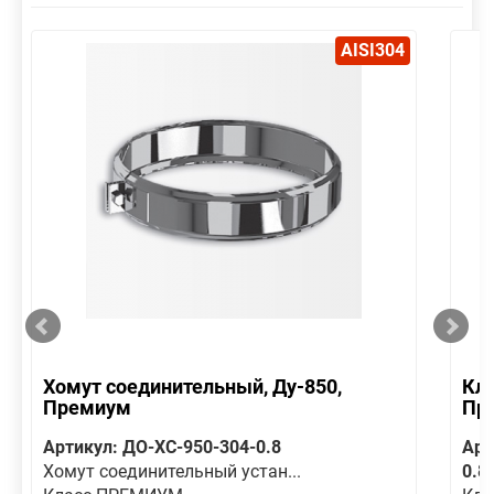
AISI304
Хомут соединительный, Ду-850,
Кла
Премиум
Пр
Артикул: ДО-ХС-950-304-0.8
Арт
Хомут соединительный устан...
0.8