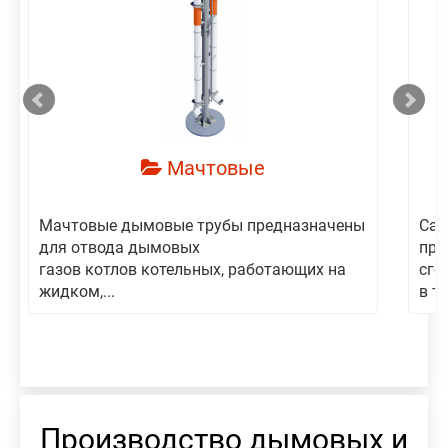
смотреть
Мачтовые
Мачтовые дымовые трубы предназначены
Сам
для отвода дымовых
пре
газов котлов котельных, работающих на
сго
жидком,...
в то
Производство дымовых и