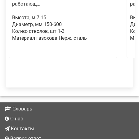
работающ...
раб
Высота, м 7-15
Выс
Диаметр, мм 150-600
Диа
Кол-во стволов, шт 1-3
Кол
Материал газохода Нерж. сталь
Мат
Словарь
О нас
Контакты
Вопрос-ответ