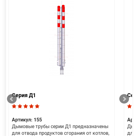
Серия Д1
Се
Артикул: 155
Арт
Дымовые трубы серии Д1 предназначены
Дым
для отвода продуктов сгорания от котлов,
для