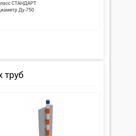
ласс СТАНДАРТ
Класс СТ
иаметр Ду-750
Диаметр 
 труб