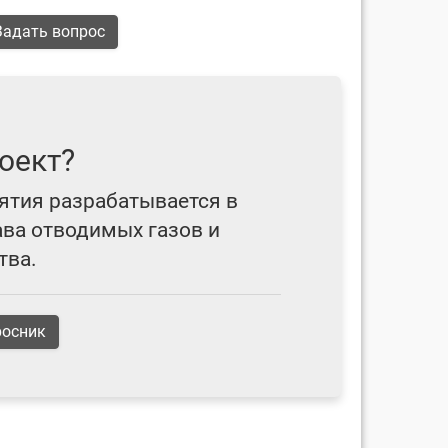
адать вопрос
оект?
ятия разрабатывается в
ава отводимых газов и
тва.
росник