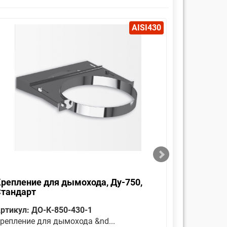
AISI430
репление для дымохода, Ду-750,
Оголовок
Стандарт
Стандар
ртикул: ДО-К-850-430-1
Артикул: 
репление для дымохода &nd...
Является 