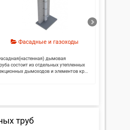
смотреть
см
Фасадные и газоходы
асадная(настенная) дымовая
Дымовые 
руба состоит из отдельных утепленных
представ
екционных дымоходов и элементов кр...
вертикаль
фиксирующ
ных труб