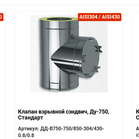
0
AISI304 / AISI430
Клапан взрывной сэндвич, Ду-750,
К
Стандарт
Артикул: ДД-В750-750/850-304/430-
А
0.8/0.8
К