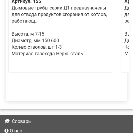
Артикул: 155
Арт
Дымовые трубы серии Д1 предназначены
Дым
для отвода продуктов сгорания от котлов,
для
работающ...
раб
Высота, м 7-15
Выс
Диаметр, мм 150-600
Диа
Кол-во стволов, шт 1-3
Кол
Материал газохода Нерж. сталь
Мат
Словарь
О нас