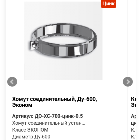
Цинк
Хомут соединительный, Ду-600,
Кла
Эконом
Эк
Артикул: ДО-ХС-700-цинк-0.5
Арт
Хомут соединительный устан...
цин
Класс ЭКОНОМ
Кла
Диаметр Ду-600
Кла