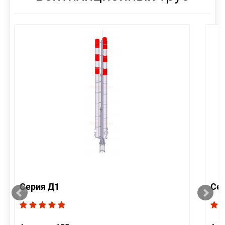
Серия Д1
Се