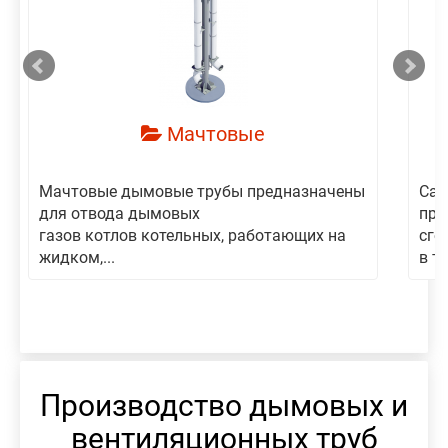
смотреть
Мачтовые
Мачтовые дымовые трубы предназначены
Сам
для отвода дымовых
пре
газов котлов котельных, работающих на
сго
жидком,...
в то
Производство дымовых и
вентиляционных труб