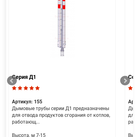
Серия Д1
Се
Артикул: 155
Арт
Дымовые трубы серии Д1 предназначены
Дым
для отвода продуктов сгорания от котлов,
для
работающ...
раб
Высота, м 7-15
Выс