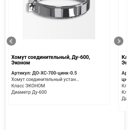
Хомут соединительный, Ду-600,
Кла
Эконом
Эк
Артикул: ДО-ХС-700-цинк-0.5
Арт
Хомут соединительный устан...
цин
Класс ЭКОНОМ
Кла
Диаметр Ду-600
Кла
Диа