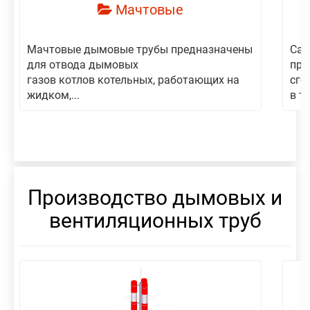
Мачтовые
Мачтовые дымовые трубы предназначены
Сам
для отвода дымовых
пре
газов котлов котельных, работающих на
сго
жидком,...
в то
Производство дымовых и
вентиляционных труб