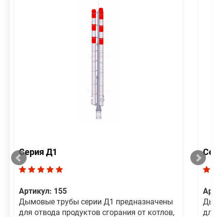
Серия Д1
Се
Артикул: 155
Арт
Дымовые трубы серии Д1 предназначены
Дым
для отвода продуктов сгорания от котлов,
для