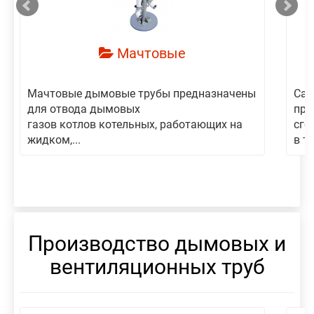
Мачтовые
Мачтовые дымовые трубы предназначены
Сам
для отвода дымовых
пре
газов котлов котельных, работающих на
сго
жидком,...
в то
Производство дымовых и
вентиляционных труб