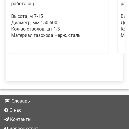
работающ...
раб
Высота, м 7-15
Выс
Диаметр, мм 150-600
Диа
Кол-во стволов, шт 1-3
Кол
Материал газохода Нерж. сталь
Мат
Словарь
О нас
Контакты
Вопрос-ответ