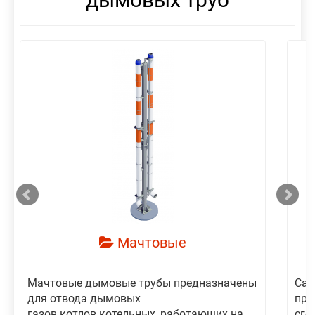
смотреть
Мачтовые
Мачтовые дымовые трубы предназначены
Сам
для отвода дымовых
пре
газов котлов котельных, работающих на
сго