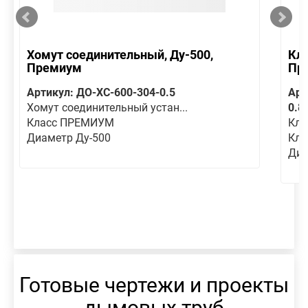
Хомут соединительный, Ду-500,
Кла
Премиум
Пр
Артикул: ДО-ХС-600-304-0.5
Арт
Хомут соединительный устан...
0.8
Класс ПРЕМИУМ
Кла
Диаметр Ду-500
Кл
Диа
Готовые чертежи и проекты
дымовых труб