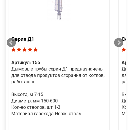
Серия Д1
Се
Артикул: 155
Арт
Дымовые трубы серии Д1 предназначены
Дым
для отвода продуктов сгорания от котлов,
для
работающ...
раб
Высота, м 7-15
Выс
Диаметр, мм 150-600
Диа
Кол-во стволов, шт 1-3
Кол
Материал газохода Нерж. сталь
Мат