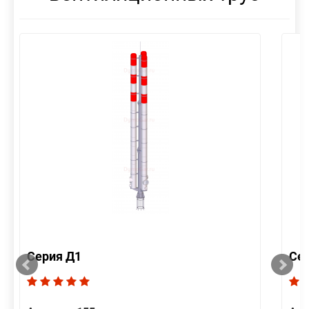
Серия Д1
Се