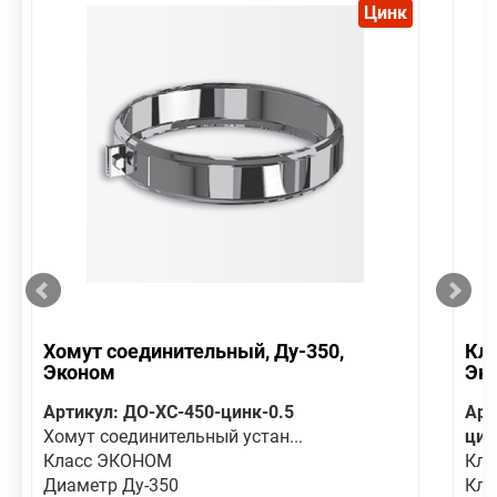
Цинк
Хомут соединительный, Ду-350,
Кла
Эконом
Эк
Артикул: ДО-ХС-450-цинк-0.5
Арт
Хомут соединительный устан...
цин
Класс ЭКОНОМ
Кла
Диаметр Ду-350
Кла