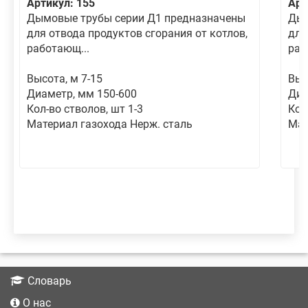
Артикул: 155
Арт
Дымовые трубы серии Д1 предназначены
Дым
для отвода продуктов сгорания от котлов,
для
работающ...
раб
Высота, м 7-15
Выс
Диаметр, мм 150-600
Диа
Кол-во стволов, шт 1-3
Кол
Материал газохода Нерж. сталь
Мат
Словарь
О нас