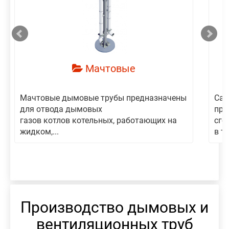
смотреть
Мачтовые
Мачтовые дымовые трубы предназначены
Сам
для отвода дымовых
пре
газов котлов котельных, работающих на
сго
жидком,...
в то
Производство дымовых и
вентиляционных труб