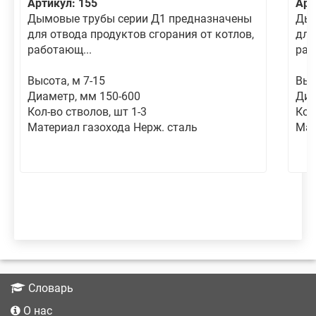
Артикул: 155
Арт
Дымовые трубы серии Д1 предназначены
Дым
для отвода продуктов сгорания от котлов,
для
работающ...
раб
Высота, м 7-15
Выс
Диаметр, мм 150-600
Диа
Кол-во стволов, шт 1-3
Кол
Материал газохода Нерж. сталь
Мат
Словарь
О нас