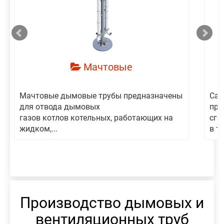
смотреть
Мачтовые
Мачтовые дымовые трубы предназначены
Сам
для отвода дымовых
пре
газов котлов котельных, работающих на
сго
жидком,...
в то
Производство дымовых и
вентиляционных труб