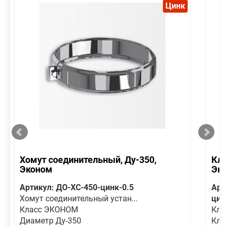
Цинк
Хомут соединительный, Ду-350,
Кла
Эконом
Эк
Артикул: ДО-ХС-450-цинк-0.5
Арт
Хомут соединительный устан...
цин
Класс ЭКОНОМ
Кла
Диаметр Ду-350
Кла