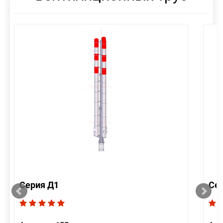
Серия Д1
Се