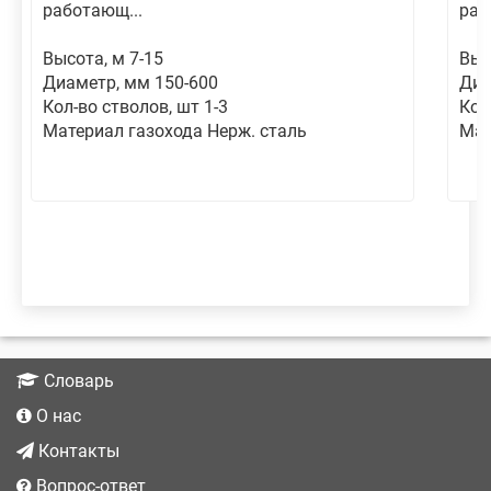
работающ...
раб
Высота, м 7-15
Выс
Диаметр, мм 150-600
Диа
Кол-во стволов, шт 1-3
Кол
Материал газохода Нерж. сталь
Мат
Словарь
О нас
Контакты
Вопрос-ответ