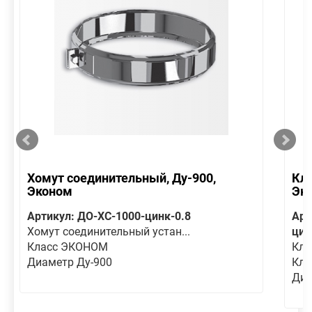
Хомут соединительный, Ду-900,
Кла
Эконом
Эк
Артикул: ДО-ХС-1000-цинк-0.8
Арт
Хомут соединительный устан...
цин
Класс ЭКОНОМ
Кла
Диаметр Ду-900
Кла
Диа