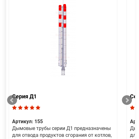
Серия Д1
Се
Артикул: 155
Арт
Дымовые трубы серии Д1 предназначены
Дым
для отвода продуктов сгорания от котлов,
для