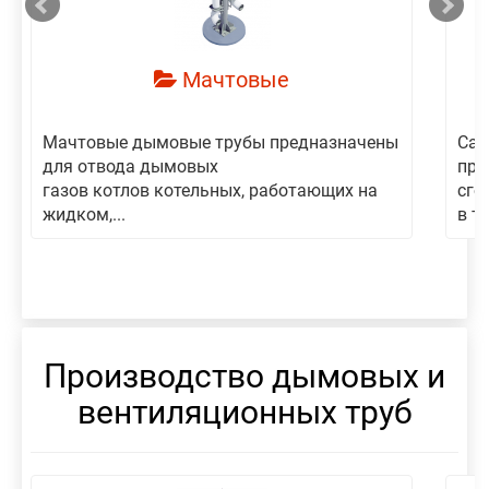
Мачтовые
Мачтовые дымовые трубы предназначены
Сам
для отвода дымовых
пре
газов котлов котельных, работающих на
сго
жидком,...
в то
Производство дымовых и
вентиляционных труб