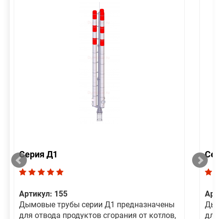
Серия Д1
Се
Артикул: 155
Арт
Дымовые трубы серии Д1 предназначены
Дым
для отвода продуктов сгорания от котлов,
для