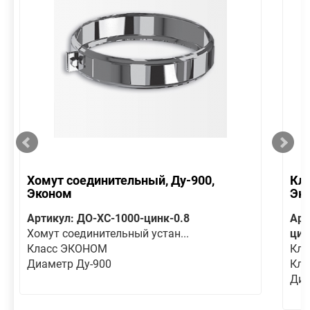
Хомут соединительный, Ду-900,
Кла
Эконом
Эк
Артикул: ДО-ХС-1000-цинк-0.8
Арт
Хомут соединительный устан...
цин
Класс ЭКОНОМ
Кла
Диаметр Ду-900
Кла
Диа