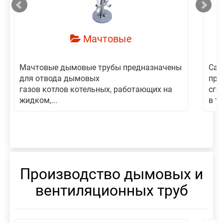
Мачтовые
Мачтовые дымовые трубы предназначены
Сам
для отвода дымовых
пре
газов котлов котельных, работающих на
сго
жидком,...
в то
Производство дымовых и
вентиляционных труб