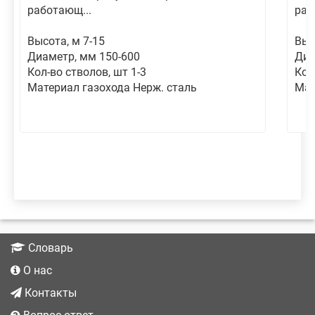
работающ...
раб
Высота, м 7-15
Выс
Диаметр, мм 150-600
Диа
Кол-во стволов, шт 1-3
Кол
Материал газохода Нерж. сталь
Мат
Словарь
О нас
Контакты