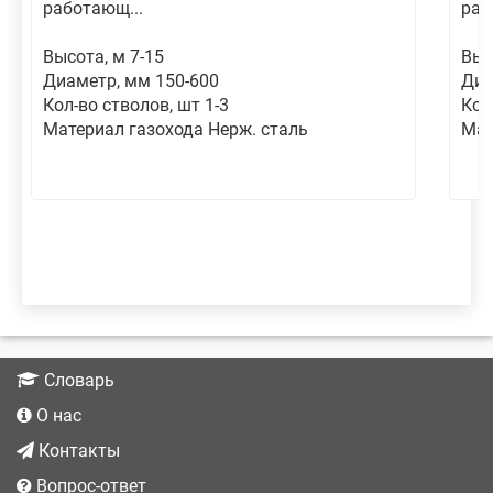
работающ...
раб
Высота, м 7-15
Выс
Диаметр, мм 150-600
Диа
Кол-во стволов, шт 1-3
Кол
Материал газохода Нерж. сталь
Мат
Словарь
О нас
Контакты
Вопрос-ответ