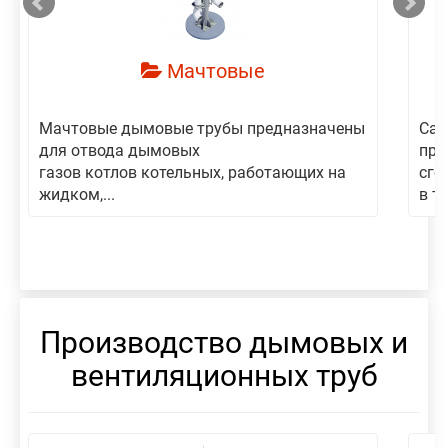
Мачтовые
Мачтовые дымовые трубы предназначены
Сам
для отвода дымовых
пре
газов котлов котельных, работающих на
сго
жидком,...
в то
Производство дымовых и
вентиляционных труб