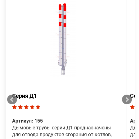
Серия Д1
Се
Артикул: 155
Арт
Дымовые трубы серии Д1 предназначены
Дым
для отвода продуктов сгорания от котлов,
для