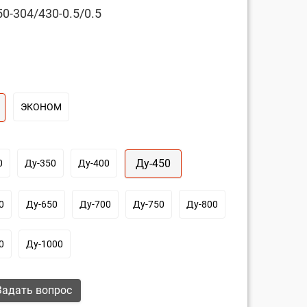
0-304/430-0.5/0.5
ЭКОНОМ
Ду-450
0
Ду-350
Ду-400
0
Ду-650
Ду-700
Ду-750
Ду-800
0
Ду-1000
адать вопрос