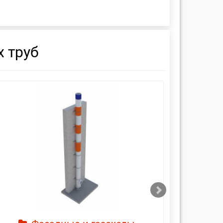
 труб
смотреть
см