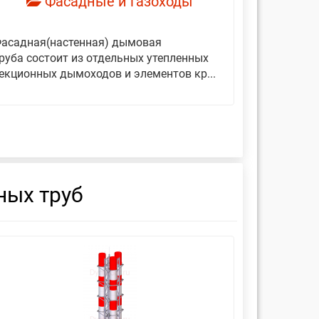
Фасадные и газоходы
асадная(настенная) дымовая
Дымовые 
руба состоит из отдельных утепленных
представ
екционных дымоходов и элементов кр...
вертикаль
фиксирующ
ных труб