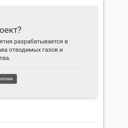
оект?
ятия разрабатывается в
ава отводимых газов и
тва.
росник