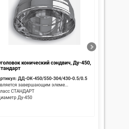
головок конический сэндвич, Ду-450,
Отвод 30
Стандарт
ртикул: ДД-ОК-450/550-304/430-0.5/0.5
Артикул: 
вляется завершающим элеме...
Отвод сенд
ласс СТАНДАРТ
Класс СТ
иаметр Ду-450
Диаметр 