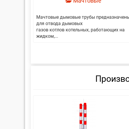
Мачтовые
авляет
Мачтовые дымовые трубы предназначен
еской
для отвода дымовых
газов котлов котельных, работающих на
жидком,...
Произво